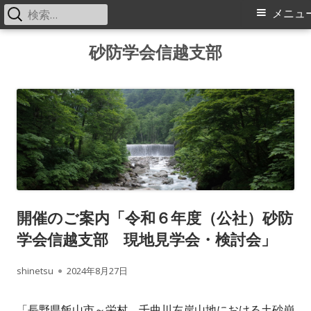
検
メ
メニュ
索:
イ
コ
砂防学会信越支部
ン
ン
テ
メ
ン
ツ
ニ
へ
ス
ュ
キ
ー
ッ
開催のご案内「令和６年度（公社）砂防
プ
学会信越支部 現地見学会・検討会」
作
公
shinetsu
2024年8月27日
成
開
「長野県飯山市～栄村 千曲川左岸山地における土砂崩