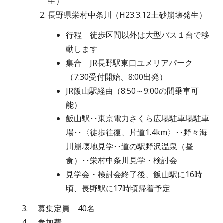
生）
長野県栄村中条川（H23.3.12土砂崩壊発生）
行程 徒歩区間以外は大型バス１台で移
動します
集合 JR長野駅東口ユメリアパーク
（7:30受付開始、8:00出発）
JR飯山駅経由（8:50～9:00の間乗車可
能）
飯山駅･･東京電力さくら広場駐車場駐車
場･･〈徒歩往復、片道1.4km〉･･野々海
川崩壊地見学･･道の駅野沢温泉（昼
食）･･栄村中条川見学・検討会
見学会・検討会終了後、飯山駅に16時
頃、長野駅に17時頃帰着予定
募集定員 40名
参加費