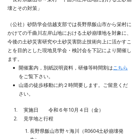
者
日
壊とその対策」
（公社）砂防学会信越支部では長野県飯山市から栄村に
かけての千曲川左岸山地における土砂崩壊地を対象に、
今後の土砂災害研究や土砂災害防止技術向上に活かすこ
とを目的とした現地見学会・検討会を下記により開催し
ます。
開催案内，別紙説明資料，研修等時間割は
こちら
をご覧下さい。
山道の徒歩移動に約２時間要します。ご留意くだ
さい。
実施日 令和６年10月４日（金）
見学地と行程
長野県飯山市野々海川（R0604土砂崩壊発