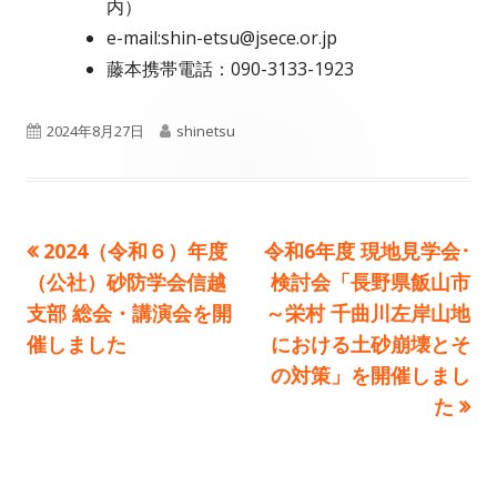
内）
e-mail:shin-etsu@jsece.or.jp
藤本携帯電話：090-3133-1923
公
作
2024年8月27日
shinetsu
開
成
日
者
前
次
2024（令和６）年度
令和6年度 現地見学会･
投
の
の
（公社）砂防学会信越
検討会「長野県飯山市
稿
記
記
支部 総会・講演会を開
～栄村 千曲川左岸山地
事:
事:
催しました
における土砂崩壊とそ
ナ
の対策」を開催しまし
ビ
た
ゲ
ー