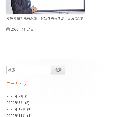
長野県建設部砂防課 砂防係担当係長 北原 誠 様
公
2020年1月21日
開
日
検
メ
索:
イ
アーカイブ
ン
2026年7月
(1)
2026年3月
(2)
サ
2025年12月
(1)
イ
2025年11月
(1)