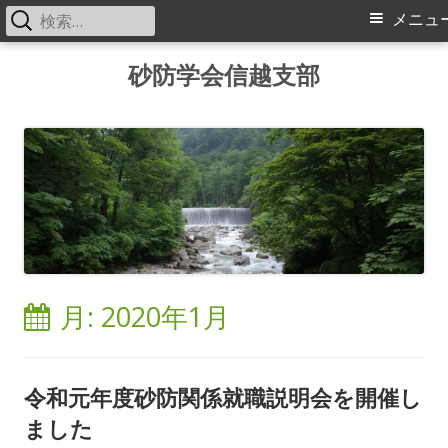
検
メ
メニュ
索:
イ
コ
砂防学会信越支部
ン
ン
テ
メ
ン
ツ
ニ
へ
ス
ュ
キ
ー
ッ
月:
2020年1月
プ
令和元年度砂防関係就職説明会を開催し
ました