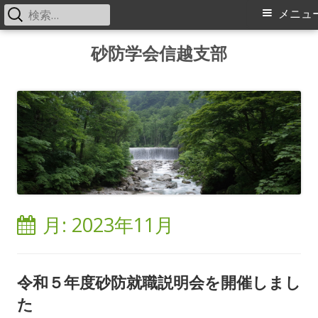
検
メ
メニュ
索:
イ
コ
砂防学会信越支部
ン
ン
テ
メ
ン
ツ
ニ
へ
ス
ュ
キ
ー
ッ
月:
2023年11月
プ
令和５年度砂防就職説明会を開催しまし
た