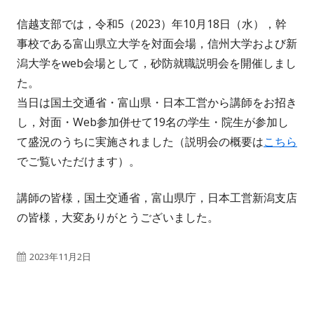
信越支部では，令和5（2023）年10月18日（水），幹
事校である富山県立大学を対面会場，信州大学および新
潟大学をweb会場として，砂防就職説明会を開催しまし
た。
当日は国土交通省・富山県・日本工営から講師をお招き
し，対面・Web参加併せて19名の学生・院生が参加し
て盛況のうちに実施されました（説明会の概要は
こちら
でご覧いただけます）。
講師の皆様，国土交通省，富山県庁，日本工営新潟支店
の皆様，大変ありがとうございました。
公
2023年11月2日
開
日