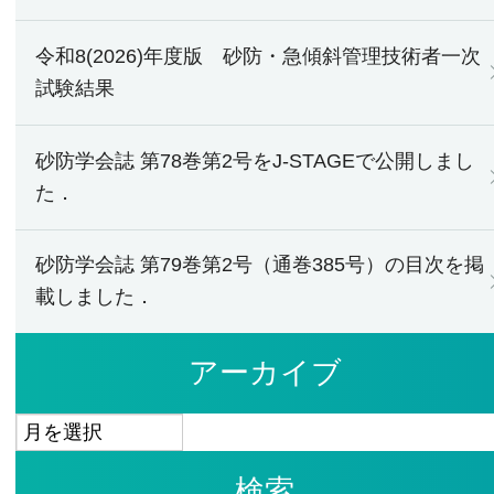
令和8(2026)年度版 砂防・急傾斜管理技術者一次
試験結果
砂防学会誌 第78巻第2号をJ-STAGEで公開しまし
た．
砂防学会誌 第79巻第2号（通巻385号）の目次を掲
載しました．
アーカイブ
ア
ー
検索
カ