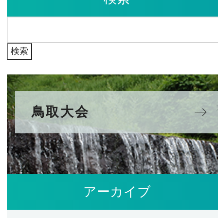
イ
検
ブ
索:
鳥取大会
アーカイブ