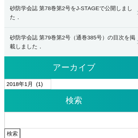
砂防学会誌 第78巻第2号をJ-STAGEで公開しまし
た．
砂防学会誌 第79巻第2号（通巻385号）の目次を掲
載しました．
アーカイブ
ア
ー
検索
カ
イ
検
ブ
索: