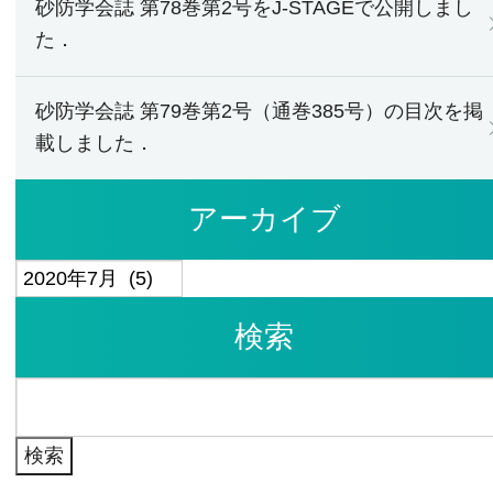
砂防学会誌 第78巻第2号をJ-STAGEで公開しまし
た．
砂防学会誌 第79巻第2号（通巻385号）の目次を掲
載しました．
アーカイブ
ア
ー
検索
カ
イ
検
ブ
索: