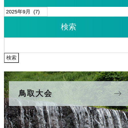
ア
ー
検索
カ
イ
検
ブ
索:
鳥取大会