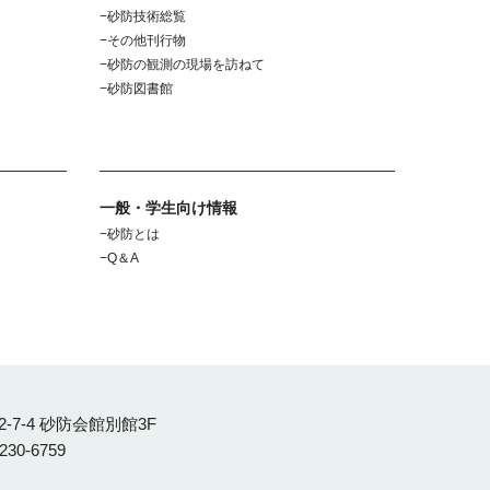
砂防技術総覧
その他刊行物
砂防の観測の現場を訪ねて
砂防図書館
一般・学生向け情報
砂防とは
Q＆A
-7-4 砂防会館別館3F
3230-6759