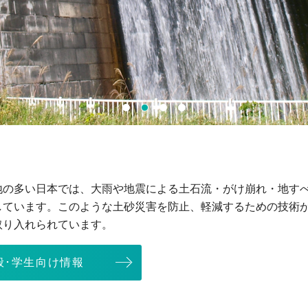
1
2
3
4
地の多い日本では、大雨や地震による土石流・がけ崩れ・地す
しています。このような土砂災害を防止、軽減するための技術
取り入れられています。
般･学生向け情報