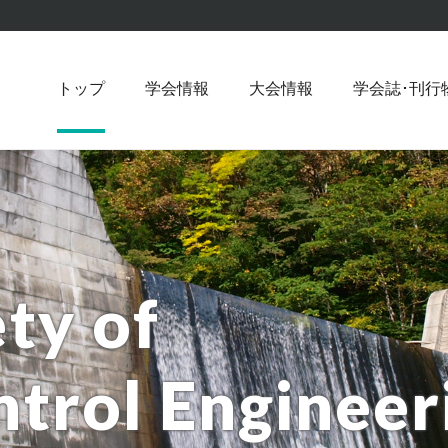
トップ
学会情報
大会情報
学会誌･刊行
ty of
ty of
ntrol Engineer
ntrol Engineer