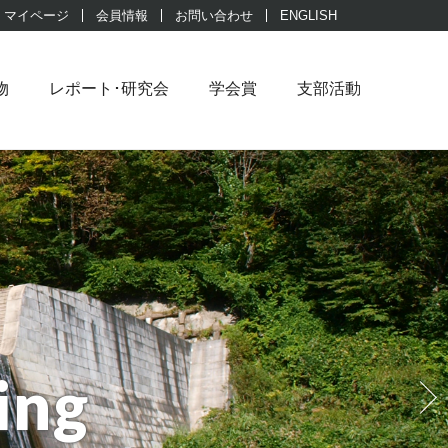
マイページ
会員情報
お問い合わせ
ENGLISH
物
レポート･研究会
学会賞
支部活動
ing
ing