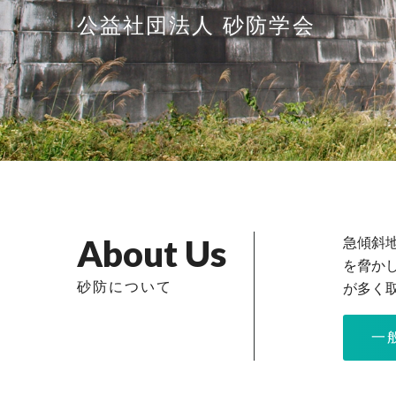
公益社団法人 砂防学会
公益社団法人 砂防学会
About Us
急傾斜
を脅か
砂防について
が多く
一