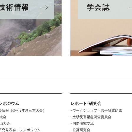
技術情報
学会誌
ンポジウム
レポート･研究会
会情報（令和8年度三重大会）
ワークショップ・若手研究助成
野大会
土砂災害緊急調査委員会
歌山大会
国際研究交流
研究発表会・シンポジウム
公募研究会