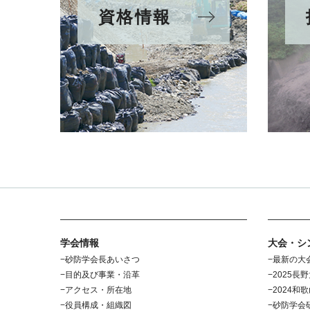
資格情報
学会情報
大会・シ
砂防学会長あいさつ
最新の大
目的及び事業・沿革
2025長
アクセス・所在地
2024和
役員構成・組織図
砂防学会