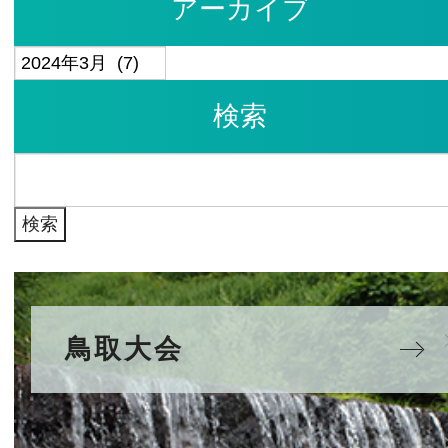
アーカイブ
ア
ー
検索
カ
イ
検
ブ
索:
鳥取大会