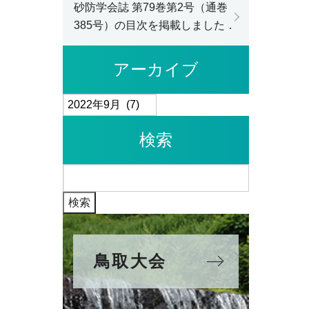
砂防学会誌 第79巻第2号（通巻
385号）の目次を掲載しました．
アーカイブ
ア
ー
検索
カ
イ
検
ブ
索:
鳥取大会