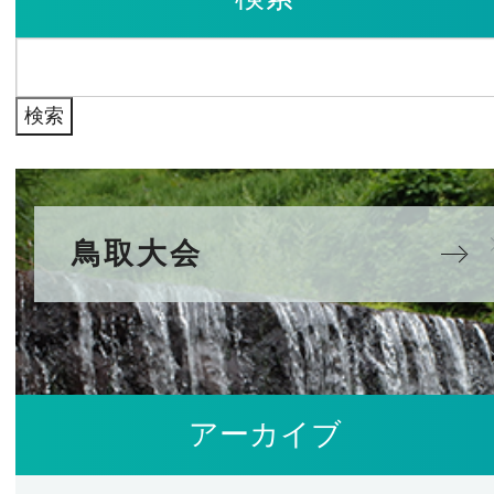
イ
検
ブ
索:
鳥取大会
アーカイブ