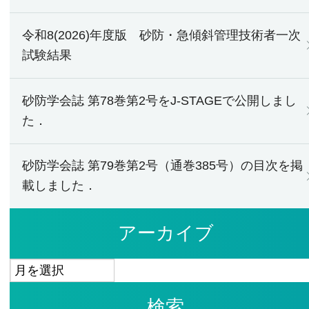
令和8(2026)年度版 砂防・急傾斜管理技術者一次
試験結果
砂防学会誌 第78巻第2号をJ-STAGEで公開しまし
た．
砂防学会誌 第79巻第2号（通巻385号）の目次を掲
載しました．
アーカイブ
ア
ー
検索
カ