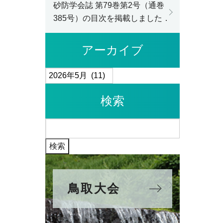
砂防学会誌 第79巻第2号（通巻
385号）の目次を掲載しました．
アーカイブ
ア
ー
検索
カ
イ
検
ブ
索:
鳥取大会