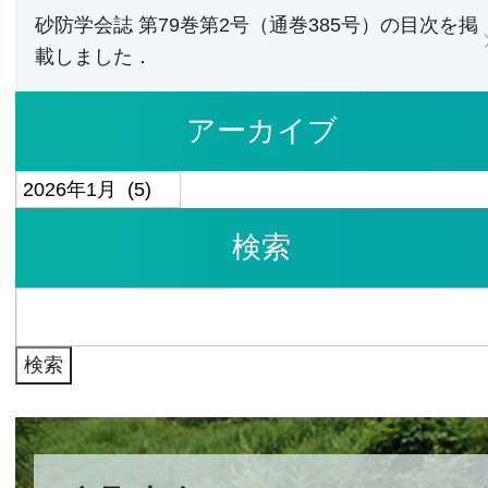
砂防学会誌 第79巻第2号（通巻385号）の目次を掲
載しました．
アーカイブ
ア
ー
検索
カ
イ
検
ブ
索: