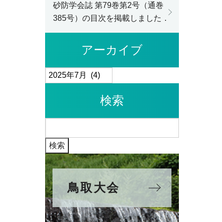
砂防学会誌 第79巻第2号（通巻
385号）の目次を掲載しました．
アーカイブ
ア
ー
検索
カ
イ
検
ブ
索:
鳥取大会