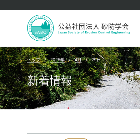
トップ
/
2025年
/
4月
/
29日
新着情報