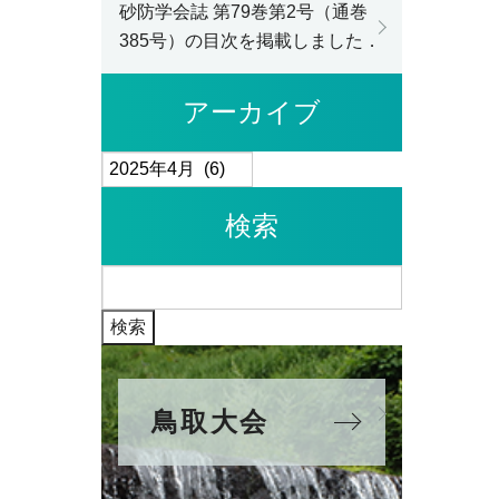
砂防学会誌 第79巻第2号（通巻
385号）の目次を掲載しました．
アーカイブ
ア
ー
検索
カ
イ
検
ブ
索:
鳥取大会