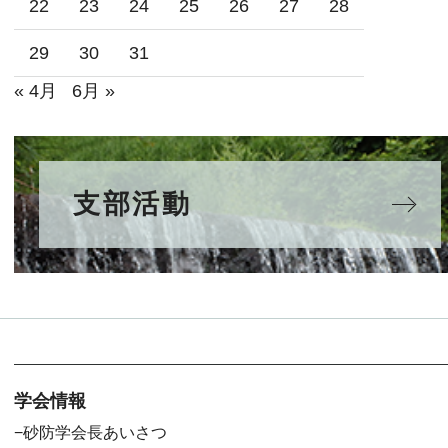
22
23
24
25
26
27
28
29
30
31
« 4月
6月 »
支部活動
学会情報
砂防学会長あいさつ