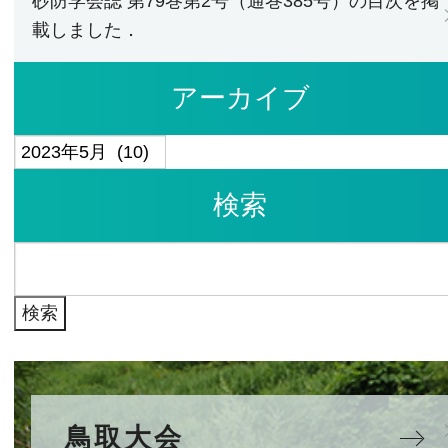
砂防学会誌 第79巻第2号（通巻385号）の目次を掲
載しました．
アーカイブ
ア
ー
検索
カ
イ
検
ブ
索:
鳥取大会