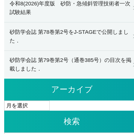
令和8(2026)年度版 砂防・急傾斜管理技術者一次
試験結果
砂防学会誌 第78巻第2号をJ-STAGEで公開しまし
た．
砂防学会誌 第79巻第2号（通巻385号）の目次を掲
載しました．
アーカイブ
ア
ー
検索
カ
イ