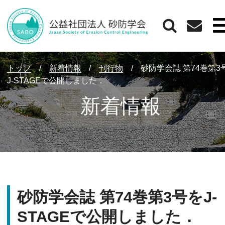
トップ
/
新着情報
/
刊行物
/
砂防学会誌 第74巻第3
J-STAGEで公開しました．
新着情報
砂防学会誌 第74巻第3号をJ-
STAGEで公開しました．