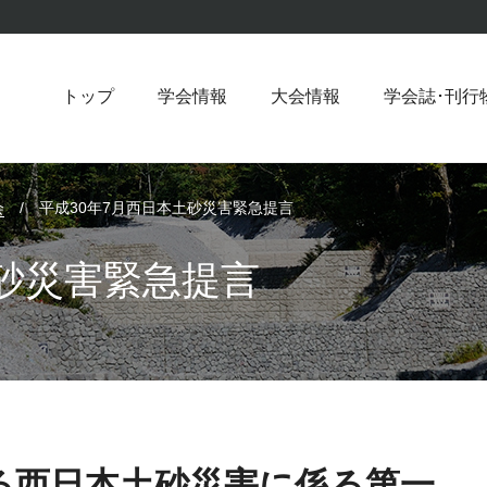
トップ
学会情報
大会情報
学会誌･刊行
会
/
平成30年7月西日本土砂災害緊急提言
土砂災害緊急提言
よる西日本土砂災害に係る第一