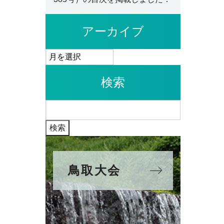
アーカイブ
ア
ー
検索
カ
イ
検
ブ
索:
鳥取大会