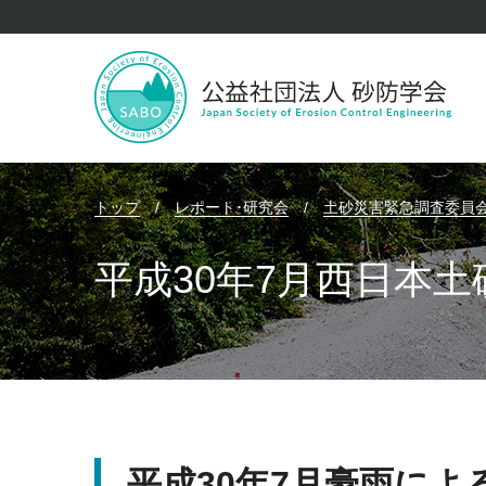
トップ
/
レポート･研究会
/
土砂災害緊急調査委員
平成30年7月西日本
平成30年7月豪雨に