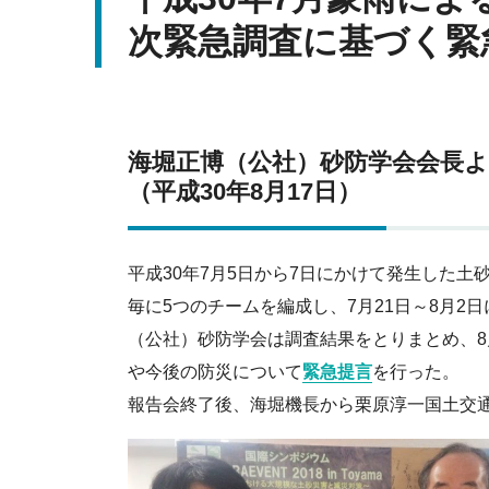
次緊急調査に基づく緊
海堀正博（公社）砂防学会会長
（平成30年8月17日）
平成30年7月5日から7日にかけて発生した
毎に5つのチームを編成し、7月21日～8月2
（公社）砂防学会は調査結果をとりまとめ、8
や今後の防災について
緊急提言
を行った。
報告会終了後、海堀機長から栗原淳一国土交