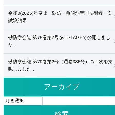
令和8(2026)年度版 砂防・急傾斜管理技術者一次
試験結果
砂防学会誌 第78巻第2号をJ-STAGEで公開しまし
た．
砂防学会誌 第79巻第2号（通巻385号）の目次を掲
載しました．
アーカイブ
ア
ー
検索
カ