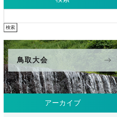
イ
検
ブ
索:
鳥取大会
アーカイブ