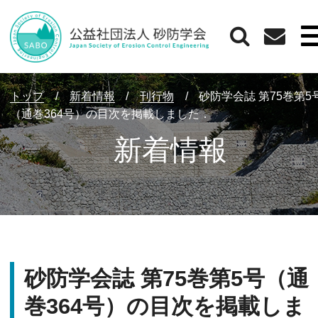
トップ
/
新着情報
/
刊行物
/
砂防学会誌 第75巻第5
（通巻364号）の目次を掲載しました．
新着情報
砂防学会誌 第75巻第5号（通
巻364号）の目次を掲載しま