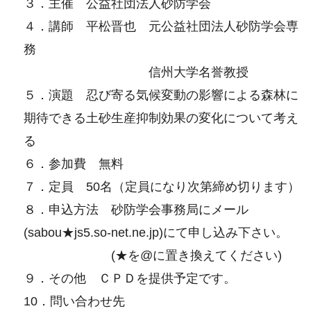
３．主催 公益社団法人砂防学会
４．講師 平松晋也 元公益社団法人砂防学会専
務
信州大学名誉教授
５．演題 忍び寄る気候変動の影響による森林に
期待できる土砂生産抑制効果の変化について考え
る
６．参加費 無料
７．定員 50名（定員になり次第締め切ります）
８．申込方法 砂防学会事務局にメール
(sabou★js5.so-net.ne.jp)にて申し込み下さい。
(★を@に置き換えてください)
９．その他 ＣＰＤを提供予定です。
10．問い合わせ先