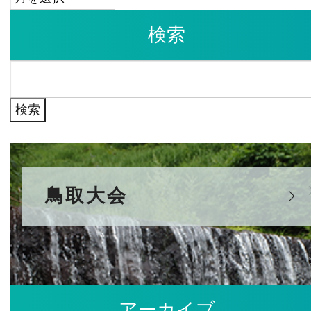
ー
検索
カ
イ
検
ブ
索:
鳥取大会
アーカイブ