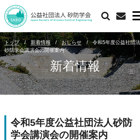
トップ
/
新着情報
/
おしらせ
/
令和5年度公益社団
砂防学会講演会の開催案内
新着情報
令和5年度公益社団法人砂防
学会講演会の開催案内