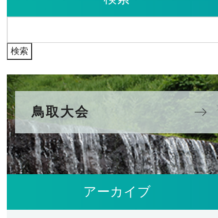
イ
検
ブ
索:
鳥取大会
アーカイブ