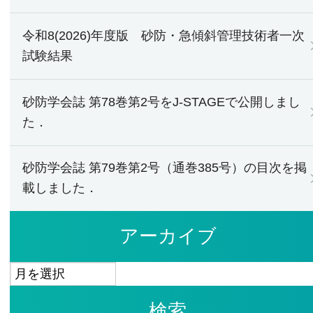
令和8(2026)年度版 砂防・急傾斜管理技術者一次
試験結果
砂防学会誌 第78巻第2号をJ-STAGEで公開しまし
た．
砂防学会誌 第79巻第2号（通巻385号）の目次を掲
載しました．
アーカイブ
ア
ー
検索
カ