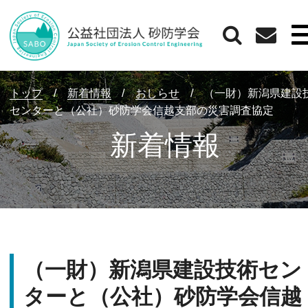
トップ
/
新着情報
/
おしらせ
/
（一財）新潟県建設
センターと（公社）砂防学会信越支部の災害調査協定
新着情報
（一財）新潟県建設技術セン
ターと（公社）砂防学会信越