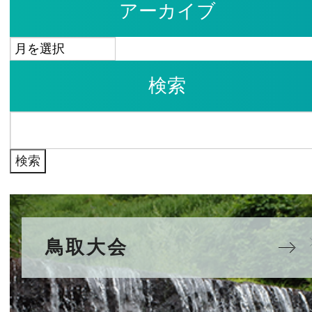
アーカイブ
ア
ー
検索
カ
イ
検
ブ
索:
鳥取大会