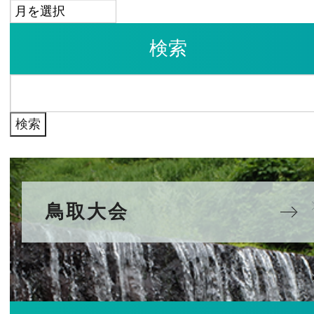
ア
ー
検索
カ
イ
検
ブ
索:
鳥取大会