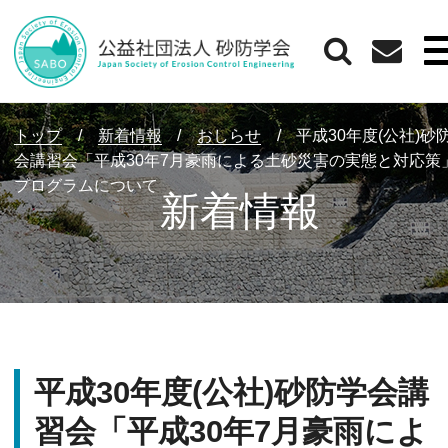
トップ
/
新着情報
/
おしらせ
/
平成30年度(公社)砂
会講習会「平成30年7月豪雨による土砂災害の実態と対応策
プログラムについて
新着情報
平成30年度(公社)砂防学会講
習会「平成30年7月豪雨によ