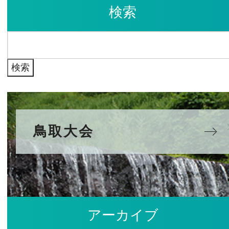
検索
カ
イ
検
ブ
索:
鳥取大会
アーカイブ