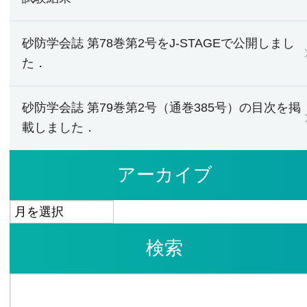
砂防学会誌 第78巻第2号をJ-STAGEで公開しまし
た．
砂防学会誌 第79巻第2号（通巻385号）の目次を掲
載しました．
アーカイブ
ア
ー
検索
カ
イ
検
ブ
索: