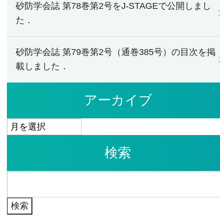
砂防学会誌 第78巻第2号をJ-STAGEで公開しまし
た．
砂防学会誌 第79巻第2号（通巻385号）の目次を掲
載しました．
アーカイブ
ア
ー
検索
カ
イ
検
ブ
索: