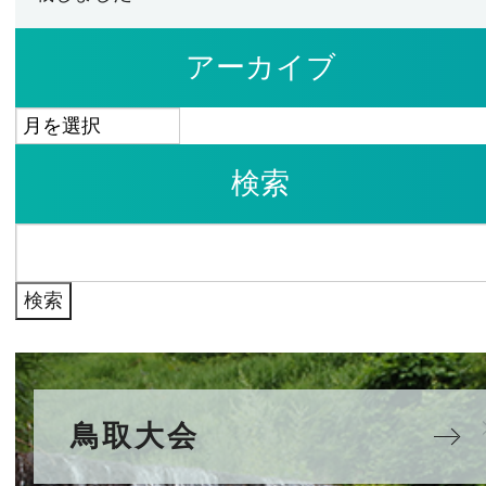
アーカイブ
ア
ー
検索
カ
イ
検
ブ
索:
鳥取大会