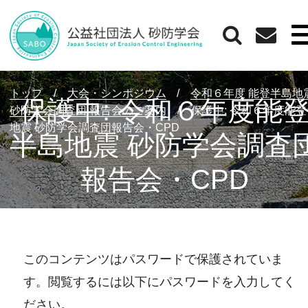
トップ
/
大会・シンポジウム
/
令和６年度 能登半島
保護中: 令和６年度能
砂防学会調査団 報告会のご案内
/
保護中: 令和６年度能
地震 砂防学会調査団報告会・CPD
半島地震 砂防学会調査
報告会・CPD
このコンテンツはパスワードで保護されていま
す。閲覧するには以下にパスワードを入力してく
ださい。