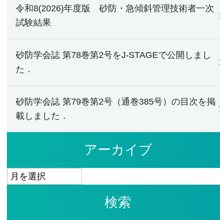
令和8(2026)年度版 砂防・急傾斜管理技術者一次
試験結果
砂防学会誌 第78巻第2号をJ-STAGEで公開しまし
た．
砂防学会誌 第79巻第2号（通巻385号）の目次を掲
載しました．
アーカイブ
ア
ー
検索
カ
イ