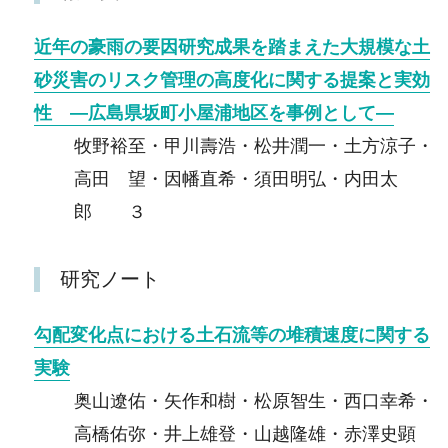
近年の豪雨の要因研究成果を踏まえた大規模な土
砂災害のリスク管理の高度化に関する提案と実効
性 ―広島県坂町小屋浦地区を事例として―
牧野裕至・甲川壽浩・松井潤一・土方涼子・
高田 望・因幡直希・須田明弘・内田太
郎 ３
研究ノート
勾配変化点における土石流等の堆積速度に関する
実験
奥山遼佑・矢作和樹・松原智生・西口幸希・
高橋佑弥・井上雄登・山越隆雄・赤澤史顕