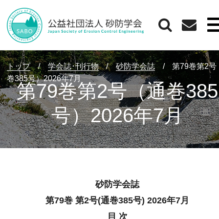
トップ
/
学会誌･刊行物
/
砂防学会誌
/
第79巻第2
巻385号）2026年7月
第79巻第2号（通巻385
号）2026年7月
砂防学会誌
第79巻 第2号(通巻385号) 2026年7月
目 次