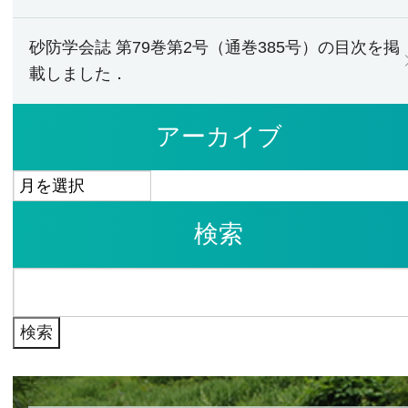
砂防学会誌 第79巻第2号（通巻385号）の目次を掲
載しました．
アーカイブ
ア
ー
検索
カ
イ
検
ブ
索: