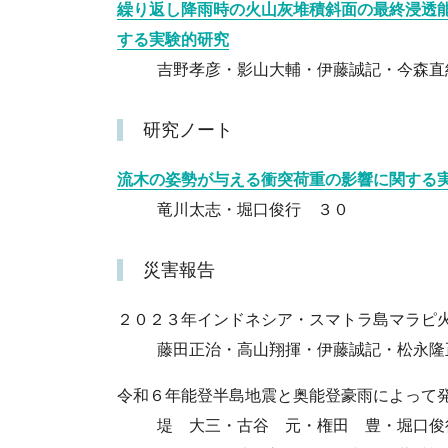
繰り返し降雨時の火山灰堆積斜面の最終浸透
する実験的研究
吉野孝彦・影山大輔・伊藤誠記・今森直
研究ノート
流木の姿勢が与える衝突荷重の影響に関する
竜川太志・堀口俊行 ３０
災害報告
２０２３年インドネシア・スマトラ島マラピ
藤田正治・高山翔揮・伊藤誠記・松永隆
令和６年能登半島地震と奥能登豪雨によって
堤 大三・古谷 元・権田 豊・堀口俊