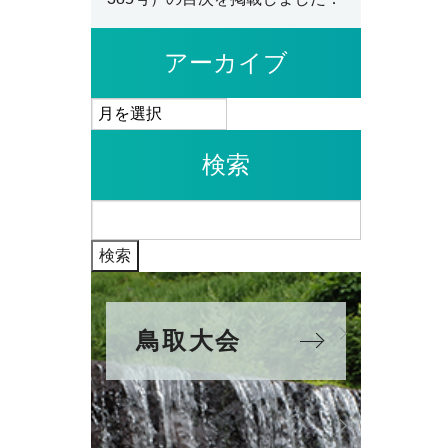
アーカイブ
ア
ー
検索
カ
イ
検
ブ
索:
鳥取大会