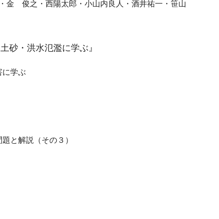
記・金 俊之・西陽太郎・小山内良人・酒井祐一・笹山
，土砂・洪水氾濫に学ぶ』
害に学ぶ
問題と解説（その３）