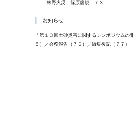
林野火災 篠原慶規 ７３
お知らせ
「第１３回土砂災害に関するシンポジウムの
５）／会務報告（７６）／編集後記（７７）