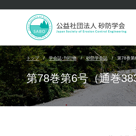
トップ
/
学会誌･刊行物
/
砂防学会誌
/
第78巻第
第78巻第6号（通巻38