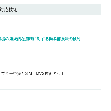
対応技術
堰堤の連続的な崩壊に対する簡易補強法の検討
プター空撮とSfM／MVS技術の活用