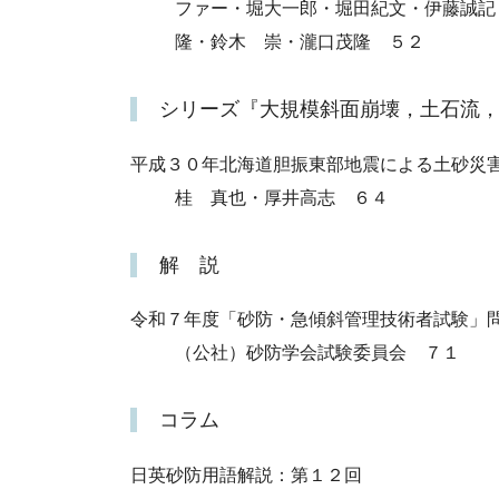
ファー・堀大一郎・堀田紀文・伊藤誠
隆・鈴木 崇・瀧口茂隆 ５２
シリーズ『大規模斜面崩壊，土石流
平成３０年北海道胆振東部地震による土砂災
桂 真也・厚井高志 ６４
解 説
令和７年度「砂防・急傾斜管理技術者試験」
（公社）砂防学会試験委員会 ７１
コラム
日英砂防用語解説：第１２回