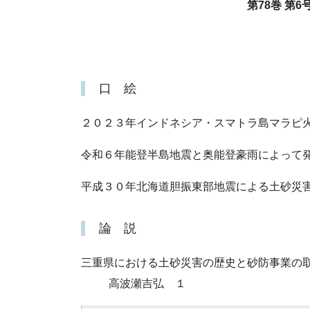
第78巻 第6号
口 絵
２０２３年インドネシア・スマトラ島マラピ
令和６年能登半島地震と奥能登豪雨によって
平成３０年北海道胆振東部地震による土砂災
論 説
三重県における土砂災害の歴史と砂防事業の
高波瀬吉弘 １