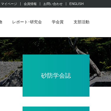
マイページ
会員情報
お問い合わせ
ENGLISH
物
レポート･研究会
学会賞
支部活動
砂防学会誌