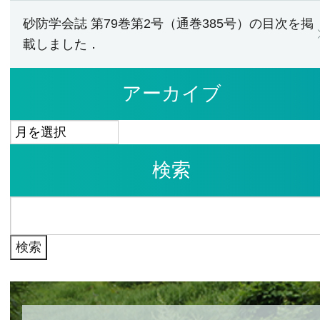
砂防学会誌 第79巻第2号（通巻385号）の目次を掲
載しました．
アーカイブ
ア
ー
検索
カ
イ
検
ブ
索: