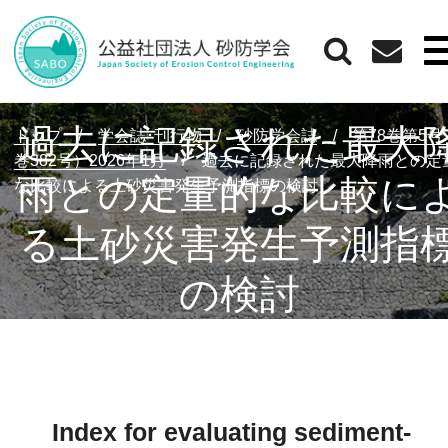
過去に記録された最大
トップ
/
学会誌･刊行物
/
砂防学会誌
/
第78巻第5
巻382号）2026年1月
/
過去に記録された最大降雨との定
雨との定量的な比較に
な比較による土砂災害発生予測指標の検討
る土砂災害発生予測指
の検討
Index for evaluating sediment‐