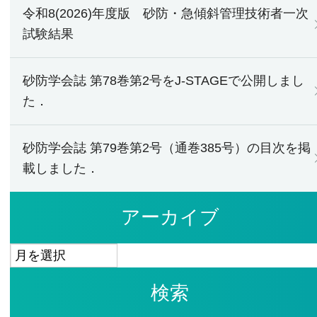
令和8(2026)年度版 砂防・急傾斜管理技術者一次
試験結果
砂防学会誌 第78巻第2号をJ-STAGEで公開しまし
た．
砂防学会誌 第79巻第2号（通巻385号）の目次を掲
載しました．
アーカイブ
ア
ー
検索
カ
イ