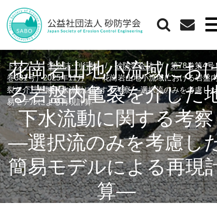
花崗岩山地小流域にお
トップ
/
学会誌･刊行物
/
砂防学会誌
/
第78巻第4
巻381号）2025年11月
/
花崗岩山地小流域における岩盤
る岩盤内亀裂を介した
裂を介した地下水流動に関する考察 ―選択流のみを考慮し
易モデルによる再現計算―
下水流動に関する考察
―選択流のみを考慮し
簡易モデルによる再現
算―