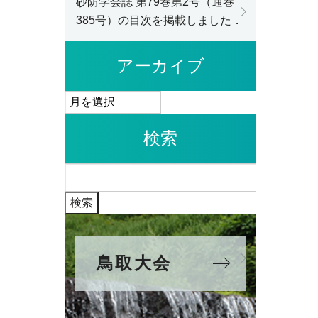
砂防学会誌 第79巻第2号（通巻
385号）の目次を掲載しました．
アーカイブ
ア
ー
検索
カ
イ
検
ブ
索:
鳥取大会