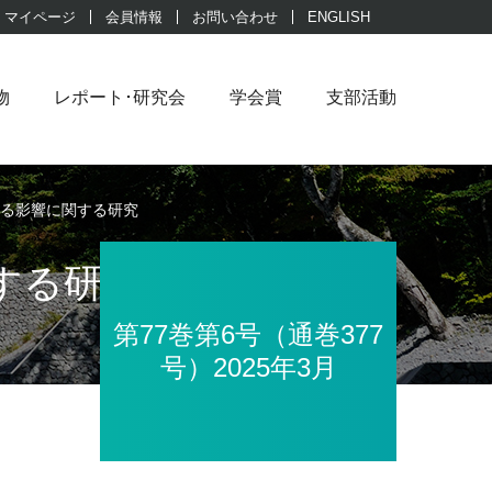
マイページ
会員情報
お問い合わせ
ENGLISH
物
レポート･研究会
学会賞
支部活動
える影響に関する研究
する研究
第77巻第6号（通巻377
号）2025年3月