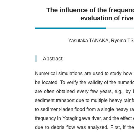
The influence of the frequen
evaluation of riv
Yasutaka TANAKA, Ryoma TS
Abstract
Numerical simulations are used to study how c
be located. To verify the validity of the numer
are often obtained every few years, e.g., by 
sediment transport due to multiple heavy rainfal
to sediment‐laden flood from a single heavy r
frequency in Yotagirigawa river, and the effec
due to debris flow was analyzed. First, if th