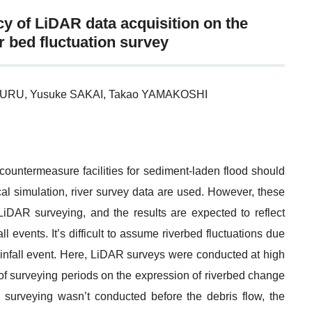
cy of LiDAR data acquisition on the
er bed fluctuation survey
URU, Yusuke SAKAI, Takao YAMAKOSHI
ountermeasure facilities for sediment‐laden flood should
ical simulation, river survey data are used. However, these
LiDAR surveying, and the results are expected to reflect
l events. It’s difficult to assume riverbed fluctuations due
ainfall event. Here, LiDAR surveys were conducted at high
t of surveying periods on the expression of riverbed change
e surveying wasn’t conducted before the debris flow, the