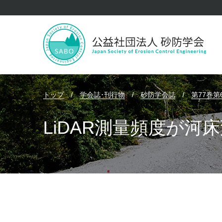
トップ
/
学会誌･刊行物
/
砂防学会誌
/
第77巻第
LiDAR測量頻度が