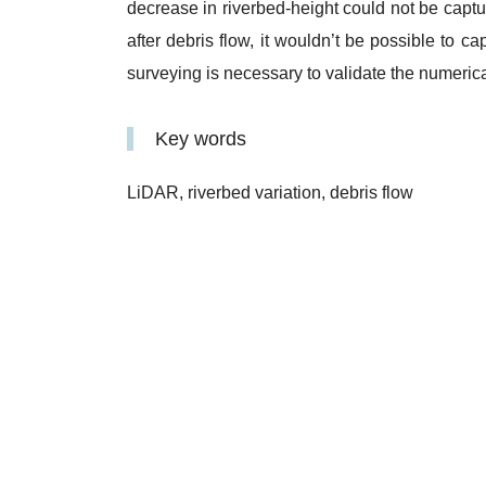
decrease in riverbed‐height could not be capt
after debris flow, it wouldn’t be possible to c
surveying is necessary to validate the numerica
Key words
LiDAR, riverbed variation, debris flow