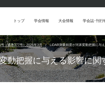
トップ
学会情報
大会情報
学会誌･刊行
6号（通巻377号）2025年3月
/
LiDAR測量頻度が河床変動把握に与
河床変動把握に与える影響に関