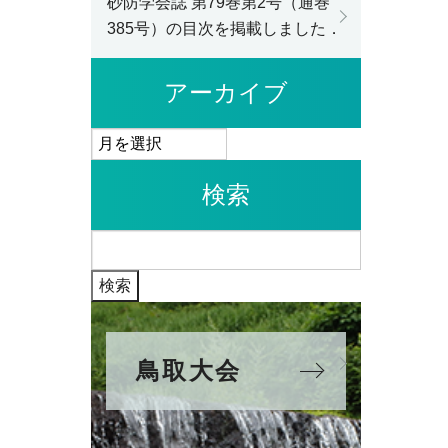
砂防学会誌 第79巻第2号（通巻
385号）の目次を掲載しました．
アーカイブ
ア
ー
検索
カ
イ
検
ブ
索:
鳥取大会