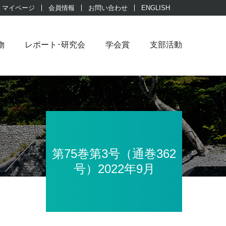
マイページ
会員情報
お問い合わせ
ENGLISH
物
レポート･研究会
学会賞
支部活動
第75巻第3号（通巻362
号）2022年9月