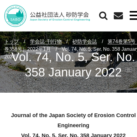
トップ
/
学会誌･刊行物
/
砂防学会誌
/
第74巻第5
巻358号）2022年1月
/
Vol. 74, No. 5, Ser. No. 358 Januar
Vol. 74, No. 5, Ser. No.
2022
358 January 2022
Journal of the Japan Society of Erosion Control
Engineering
Vol. 74, No. 5, Ser. No. 358 January 2022