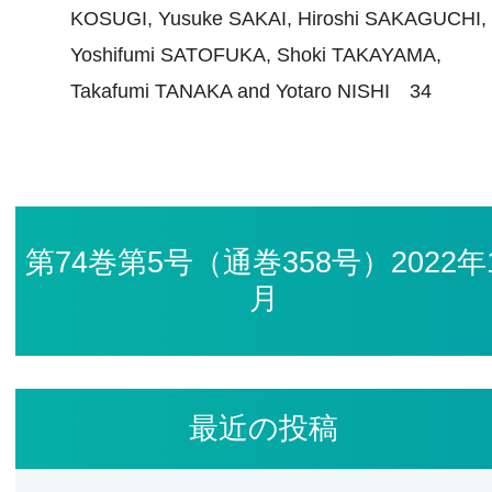
KOSUGI, Yusuke SAKAI, Hiroshi SAKAGUCHI,
Yoshifumi SATOFUKA, Shoki TAKAYAMA,
Takafumi TANAKA and Yotaro NISHI 34
第74巻第5号（通巻358号）2022年
月
最近の投稿