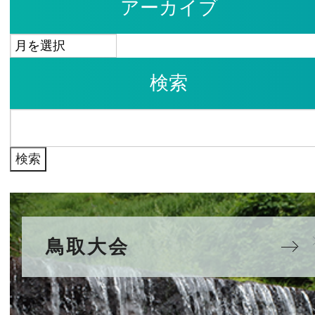
アーカイブ
ア
ー
検索
カ
イ
検
ブ
索:
鳥取大会