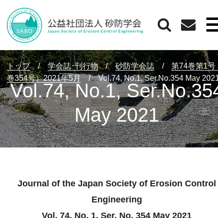
トップ
/
学会誌･刊行物
/
砂防学会誌
/
第74巻第1
巻354号）2021年5月
/
Vol.74, No.1, Ser.No.354 May 202
Vol.74, No.1, Ser.No.35
May 2021
Journal of the Japan Society of Erosion Control
Engineering
Vol. 74, No. 1, Ser. No. 354 May 2021