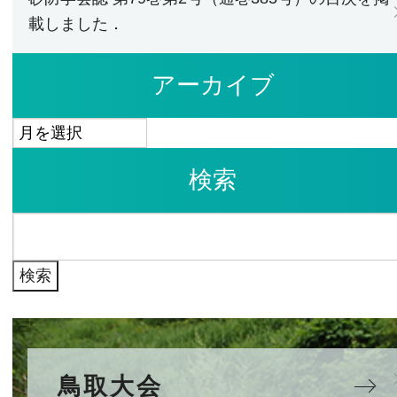
載しました．
アーカイブ
ア
ー
検索
カ
イ
検
ブ
索:
鳥取大会