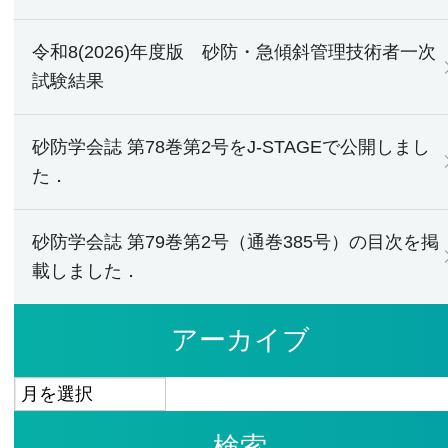
令和8(2026)年度版 砂防・急傾斜管理技術者一次
試験結果
砂防学会誌 第78巻第2号をJ-STAGEで公開しまし
た．
砂防学会誌 第79巻第2号（通巻385号）の目次を掲
載しました．
アーカイブ
ア
ー
検索
カ