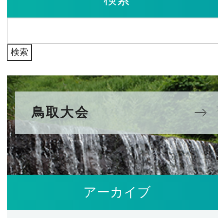
イ
検
ブ
索:
鳥取大会
アーカイブ