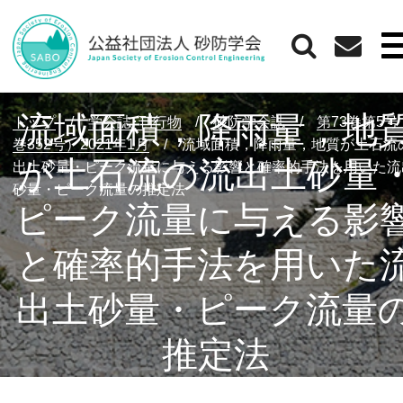
流域面積，降雨量，地
トップ
/
学会誌･刊行物
/
砂防学会誌
/
第73巻第5
巻352号）2021年1月
/
流域面積，降雨量，地質が土石流
が土石流の流出土砂量
出土砂量・ピーク流量に与える影響と確率的手法を用いた流
砂量・ピーク流量の推定法
ピーク流量に与える影
と確率的手法を用いた
出土砂量・ピーク流量
推定法