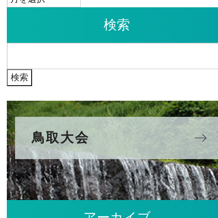
ー
検索
カ
イ
検
ブ
索:
鳥取大会
アーカイブ