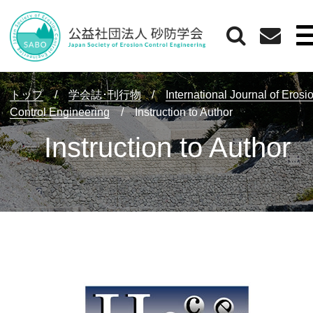
トップ
/
学会誌･刊行物
/
International Journal of Erosi
Control Engineering
/
Instruction to Author
Instruction to Author