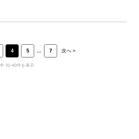
4
5
7
次へ >
中 31-40件を表示