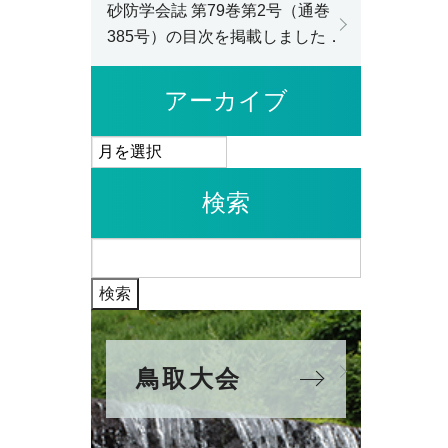
砂防学会誌 第79巻第2号（通巻
385号）の目次を掲載しました．
アーカイブ
ア
ー
検索
カ
イ
検
ブ
索:
鳥取大会