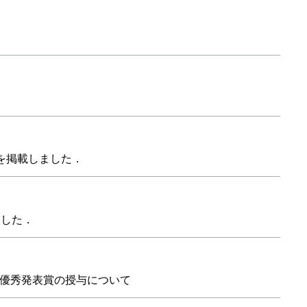
次を掲載しました．
ました．
優秀発表賞の授与について