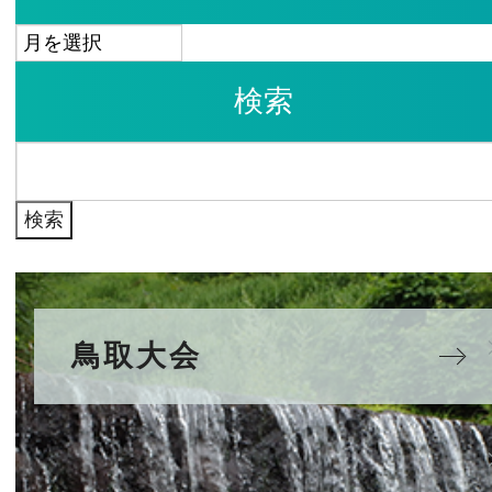
ア
ー
検索
カ
イ
検
ブ
索:
鳥取大会