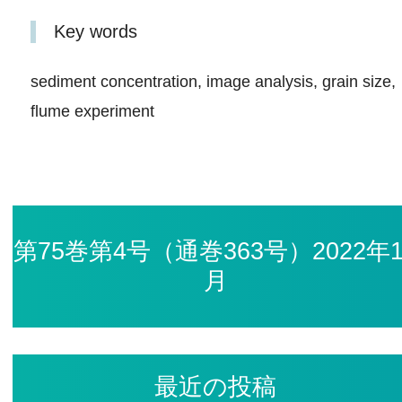
Key words
sediment concentration, image analysis, grain size,
flume experiment
第75巻第4号（通巻363号）2022年1
月
最近の投稿