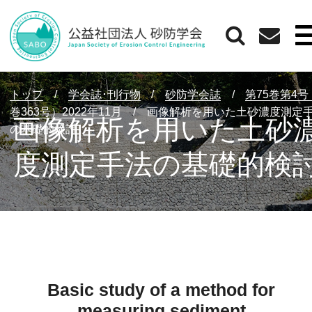
トップ
/
学会誌･刊行物
/
砂防学会誌
/
第75巻第4
巻363号）2022年11月
/
画像解析を用いた土砂濃度測定
画像解析を用いた土砂
の基礎的検討
度測定手法の基礎的検
Basic study of a method for
measuring sediment