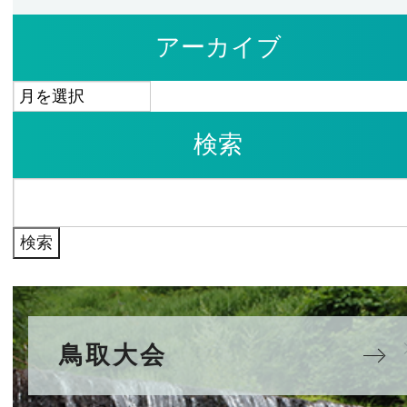
アーカイブ
ア
ー
検索
カ
イ
検
ブ
索:
鳥取大会