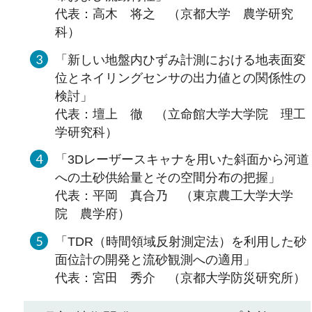
代表：高木 将之 （京都大学 農学研究
科）
「新しい地盤内ひずみ計測における地表面変
位とネイリングセンサの出力値との関係性の
検討」
代表：壇上 徹 （立命館大学大学院 理工
学研究科）
「3Dレーザースキャナを用いた斜面から河道
への土砂供給量とその空間分布の把握」
代表：平岡 真合乃 （東京農工大学大学
院 農学府）
「TDR（時間領域反射測定法）を利用した砂
面位計の開発と流砂観測への適用」
代表：宮田 秀介 （京都大学防災研究所）