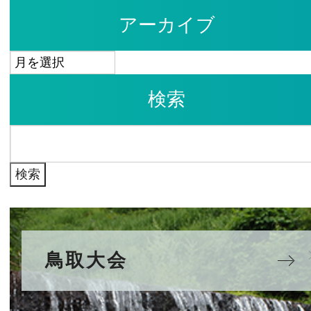
アーカイブ
ア
ー
検索
カ
イ
検
ブ
索:
鳥取大会