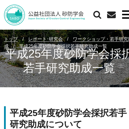
トップ
/
レポート･研究会
/
ワークショップ・若手研究
成
/
平成25年度砂防学会採択若手研究助成一覧
平成25年度砂防学会採
若手研究助成一覧
平成25年度砂防学会採択若手
研究助成について