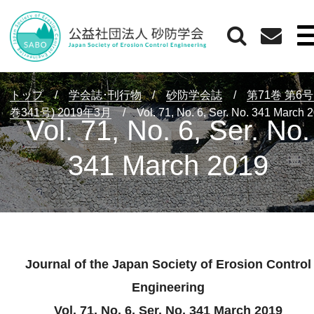
トップ
/
学会誌･刊行物
/
砂防学会誌
/
第71巻 第6号
巻341号) 2019年3月
/
Vol. 71, No. 6, Ser. No. 341 March 
Vol. 71, No. 6, Ser. No.
341 March 2019
Journal of the Japan Society of Erosion Control
Engineering
Vol. 71, No. 6, Ser. No. 341 March 2019