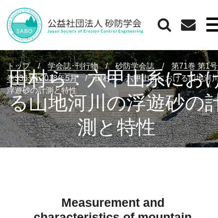
トップ
/
学会誌･刊行物
/
砂防学会誌
/
第71巻 第1号
田村ら：六甲山系にお
巻336号) 2018年5月
/
田村ら：六甲山系における山地河
浮遊砂の計測と特性
る山地河川の浮遊砂の
測と特性
Measurement and
characteristics of mountain