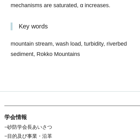
mechanisms are saturated, α increases.
Key words
mountain stream, wash load, turbidity, riverbed
sediment, Rokko Mountains
学会情報
砂防学会長あいさつ
目的及び事業・沿革