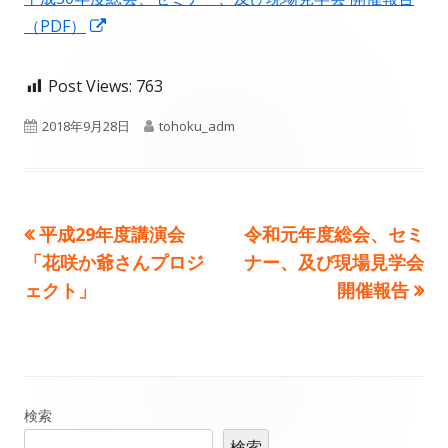
者
日
新
（PDF）
し
い
Post Views:
763
ウ
公
作
2018年9月28日
tohoku_adm
ィ
開
成
ン
ド
日
者
ウ
前
次
平成29年度講演会
令和元年度総会、セミ
投
で
の
の
「花咲か爺さんプロジ
ナー、及び現場見学会
開
稿
記
記
ェクト」
開催報告
き
事:
事:
ナ
ま
す
ビ
ゲ
メ
検索
検索