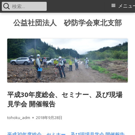
検
メ
メニュ
索:
イ
コ
公益社団法人 砂防学会東北支部
ン
ン
テ
メ
ン
ツ
ニ
へ
ス
ュ
キ
ー
ッ
平成30年度総会、セミナー、及び現場
プ
見学会 開催報告
作
公
tohoku_adm
2018年9月28日
成
開
平成30年度総会、セミナー、及び現場見学会 開催報告