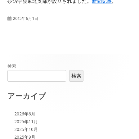
砂防学会東北支部が設立されました。
新聞記事
。
公
2015年6月1日
開
日
メ
検索
検索
イ
ン
アーカイブ
サ
2026年6月
イ
2025年11月
2025年10月
ド
2025年9月