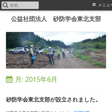
検
メ
メニュ
索:
イ
コ
公益社団法人 砂防学会東北支部
ン
ン
テ
メ
ン
ツ
ニ
へ
ス
ュ
キ
ー
ッ
月:
2015年6月
プ
砂防学会東北支部が設立されました。