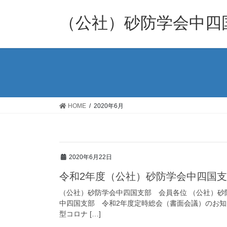
コ
ナ
ン
ビ
（公社）砂防学会中四
テ
ゲ
ン
ー
ツ
シ
へ
ョ
ス
ン
キ
に
ッ
移
HOME
2020年6月
プ
動
2020年6月22日
令和2年度（公社）砂防学会中四国
（公社）砂防学会中四国支部 会員各位 （公社）砂
中四国支部 令和2年度定時総会（書面会議）のお
型コロナ […]