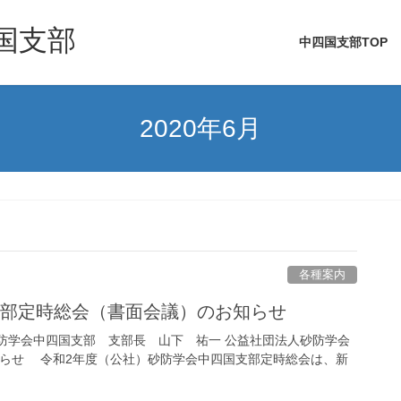
国支部
中四国支部TOP
2020年6月
各種案内
支部定時総会（書面会議）のお知らせ
防学会中四国支部 支部長 山下 祐一 公益社団法人砂防学会
知らせ 令和2年度（公社）砂防学会中四国支部定時総会は、新