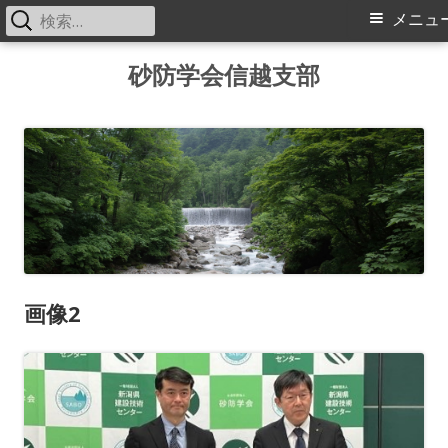
検
メ
メニュ
索:
イ
コ
砂防学会信越支部
ン
ン
テ
メ
ン
ツ
ニ
へ
ス
ュ
キ
ー
ッ
画像2
プ