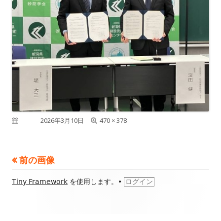
フ
公開日
2026年3月10日
470 × 378
ル
サ
前の画像
イ
フ
Tiny Framework
を使用します。
•
ログイン
ズ
ッ
タ